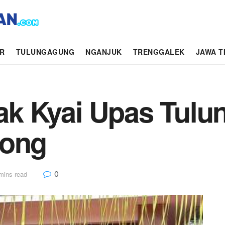
AR
TULUNGAGUNG
NGANJUK
TRENGGALEK
JAWA T
k Kyai Upas Tulu
yong
0
mins read