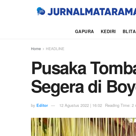
GAPURA
KEDIRI
BLIT
Home
HEADLINE
Pusaka Tomba
Segera di Bo
by
Editor
12 Agustus 2022 | 16:02
Reading Time: 2 