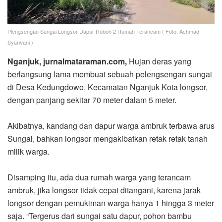
Plengsengan Sungai Longsor Dapur Roboh 2 Rumah Terancam ( Foto: Achmad
Syarwani )
Nganjuk, jurnalmataraman.com,
Hujan deras yang
berlangsung lama membuat sebuah pelengsengan sungai
di Desa Kedungdowo, Kecamatan Nganjuk Kota longsor,
dengan panjang sekitar 70 meter dalam 5 meter.
Akibatnya, kandang dan dapur warga ambruk terbawa arus
Sungai, bahkan longsor mengakibatkan retak retak tanah
milik warga.
Disamping itu, ada dua rumah warga yang terancam
ambruk, jika longsor tidak cepat ditangani, karena jarak
longsor dengan pemukiman warga hanya 1 hingga 3 meter
saja. “Tergerus dari sungai satu dapur, pohon bambu