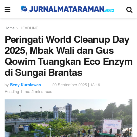
Home
HEADLINE
Peringati World Cleanup Day
2025, Mbak Wali dan Gus
Qowim Tuangkan Eco Enzym
di Sungai Brantas
by
Beny Kurniawan
20 September 2025 | 13:16
Reading Time: 2 mins read