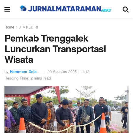
Home
JTV KEDIRI
Pemkab Trenggalek
Luncurkan Transportasi
Wisata
by
Hammam Defa
29 Agustus 2025 | 11:12
Reading Time: 2 mins read