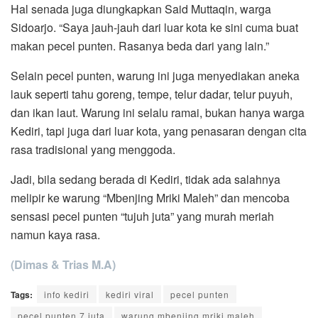
Hal senada juga diungkapkan Said Muttaqin, warga
Sidoarjo. “Saya jauh-jauh dari luar kota ke sini cuma buat
makan pecel punten. Rasanya beda dari yang lain.”
Selain pecel punten, warung ini juga menyediakan aneka
lauk seperti tahu goreng, tempe, telur dadar, telur puyuh,
dan ikan laut. Warung ini selalu ramai, bukan hanya warga
Kediri, tapi juga dari luar kota, yang penasaran dengan cita
rasa tradisional yang menggoda.
Jadi, bila sedang berada di Kediri, tidak ada salahnya
melipir ke warung “Mbenjing Mriki Maleh” dan mencoba
sensasi pecel punten “tujuh juta” yang murah meriah
namun kaya rasa.
(Dimas & Trias M.A)
Tags:
info kediri
kediri viral
pecel punten
pecel punten 7 juta
warung mbenjing mriki maleh