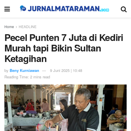
Home
HEADLINE
Pecel Punten 7 Juta di Kediri
Murah tapi Bikin Sultan
Ketagihan
by
Beny Kurniawan
9 Juni 2025 | 10:48
Reading Time: 2 mins read