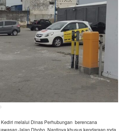
 )
 Kediri melalui Dinas Perhubungan berencana
 kawasan Jalan Dhoho. Nantinya khusus kendaraan roda