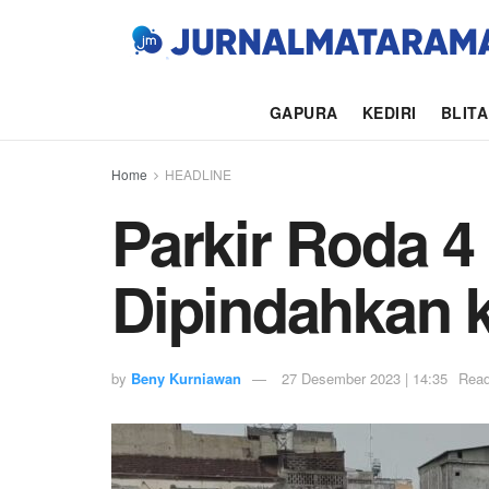
GAPURA
KEDIRI
BLIT
Home
HEADLINE
Parkir Roda 4
Dipindahkan k
by
Beny Kurniawan
27 Desember 2023 | 14:35
Read