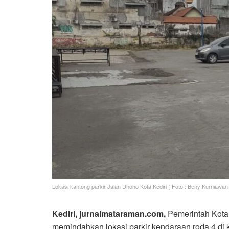
Lokasi kantong parkir Jalan Dhoho Kota Kediri ( Foto : Beny Kurniawan
Kediri, jurnalmataraman.com,
Pemerintah Kota
memindahkan lokasi parkir kendaraan roda 4 di