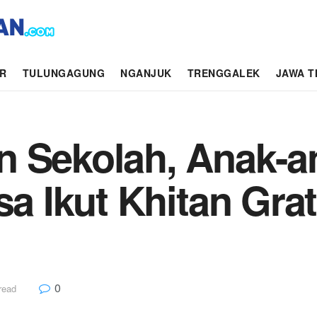
AR
TULUNGAGUNG
NGANJUK
TRENGGALEK
JAWA T
n Sekolah, Anak-
sa Ikut Khitan Gra
0
read