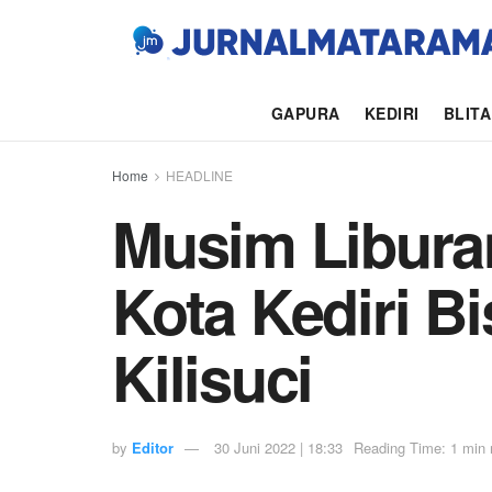
GAPURA
KEDIRI
BLIT
Home
HEADLINE
Musim Libura
Kota Kediri Bi
Kilisuci
by
Editor
30 Juni 2022 | 18:33
Reading Time: 1 min 