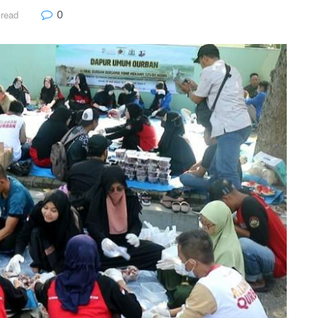
0
 read