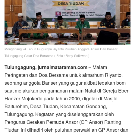
Mengenang 24 Tahun Gugurnya Riyanto Puluhan Anggota Ansor Dan Banser
Tulungagung Gelar Doa Bersama ( Foto : Beny Setiawan )
Tulungagung, jurnalmataraman.com –
Malam
Peringatan dan Doa Bersama untuk almarhum Riyanto,
seorang anggota Banser yang gugur akibat ledakan bom
saat melakukan pengamanan malam Natal di Gereja Eben
Haezer Mojokerto pada tahun 2000, digelar di Masjid
Baiturohim, Desa Tiudan, Kecamatan Gondang,
Tulungagung. Kegiatan yang diselenggarakan oleh
Pengurus Gerakan Pemuda Ansor (GP Ansor) Ranting
Tiudan ini dihadiri oleh puluhan perwakilan GP Ansor dan