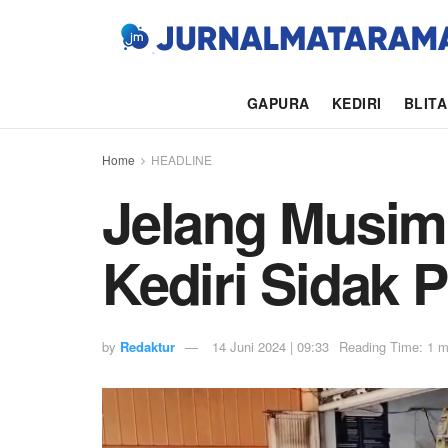
GAPURA
KEDIRI
BLIT
Home
HEADLINE
Jelang Musim
Kediri Sidak 
by
Redaktur
14 Juni 2024 | 09:33
Reading Time: 1 m