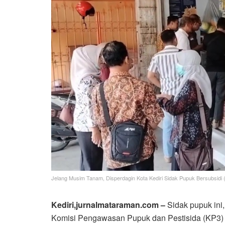
Jelang Musim Tanam, Disperdagin Kota Kediri Sidak Pupuk Bersubsidi (
Kediri,jurnalmataraman.com –
Sidak pupuk ini
Komisi Pengawasan Pupuk dan Pestisida (KP3) ke