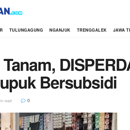
AR
TULUNGAGUNG
NGANJUK
TRENGGALEK
JAWA T
 Tanam, DISPERD
Pupuk Bersubsidi
0
in read