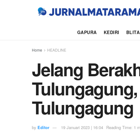
GAPURA
KEDIRI
BLIT
Home
HEADLINE
Jelang Berakh
Tulungagung
Tulungagung
by
Editor
19 Januari 2023 | 16:04
Reading Time: 1 m