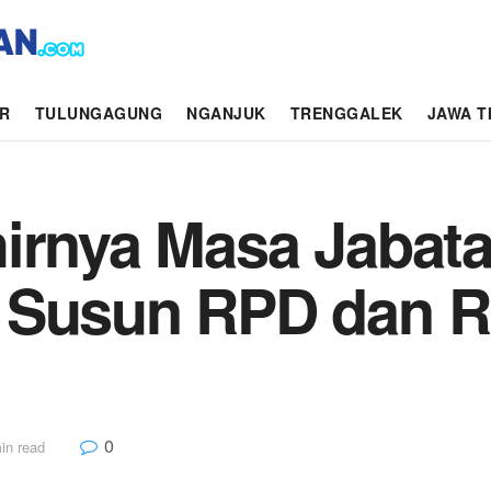
AR
TULUNGAGUNG
NGANJUK
TRENGGALEK
JAWA T
irnya Masa Jabata
, Susun RPD dan 
0
in read