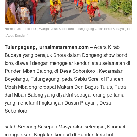
Hormati Jasa Leluhur , Warga Desa Sobontoro Tulungagung Gelar Kirab Budaya ( foto
: Agus Bondan )
Tulungagung
, jurnalmataraman.com –
Acara Kirab
Budaya yang bertajuk Shota dalam Dongeng show bond
toro, diawali dengan menggelar kenduri atau selamatan di
Punden Mbah Balong, di Desa Sobontoro , Kecamatan
Boyolangu, Tulungagung, pada Sabtu Sore. di Punden
Mbah Mbalong terdapat Makam Den Bagus Tulus, Putra
dari Mbah Balong yang diyakini sebagai orang pertama
yang mendiami lingkungan Dusun Prayan , Desa
Sobontoro.
salah Seorang Sesepuh Masyarakat setempat, Khomari
mengatakan, Kegiatan kenduri di Punden tersebut