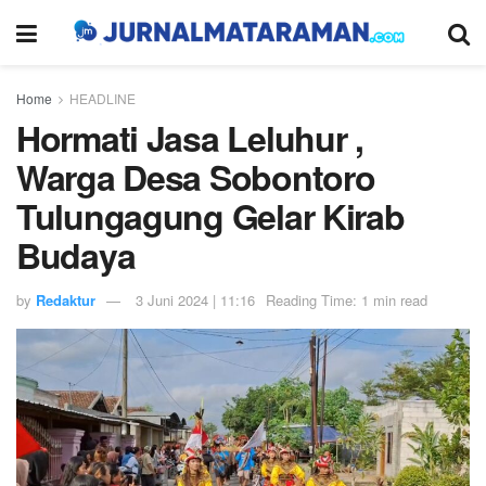
Home
HEADLINE
Hormati Jasa Leluhur ,
Warga Desa Sobontoro
Tulungagung Gelar Kirab
Budaya
by
Redaktur
3 Juni 2024 | 11:16
Reading Time: 1 min read