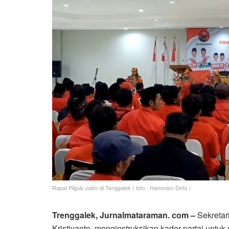
Rapat Pilgub Jatim di Tenggalek ( foto : Hammam Defa )
Trenggalek, Jurnalmataraman. com –
Sekretar
Kristiyanto, menginstruksikan kader partai un