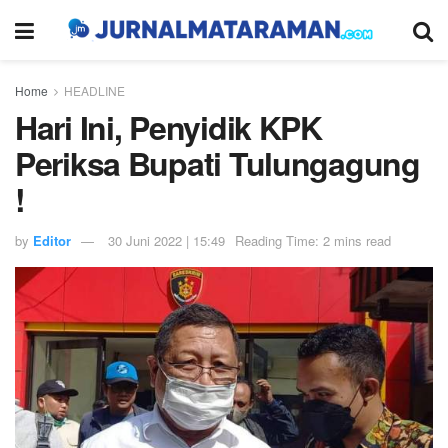
Home
HEADLINE
Hari Ini, Penyidik KPK
Periksa Bupati Tulungagung
!
by
Editor
30 Juni 2022 | 15:49
Reading Time: 2 mins read