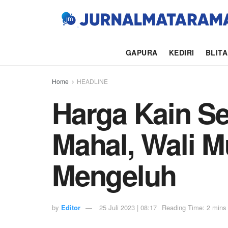
GAPURA
KEDIRI
BLIT
Home
HEADLINE
Harga Kain Se
Mahal, Wali 
Mengeluh
by
Editor
25 Juli 2023 | 08:17
Reading Time: 2 mins