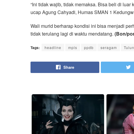
“Ini tidak wajib, tidak memaksa. Bisa beli di lua
ucap Agung Cahyadi, Humas SMAN 1 Kedungw
Wali murid berharap kondisi ini bisa menjadi pe
tidak terulang lagi di waktu mendatang.
(Bon/por
Tags:
headline
mpls
ppdb
seragam
Tulu
Share