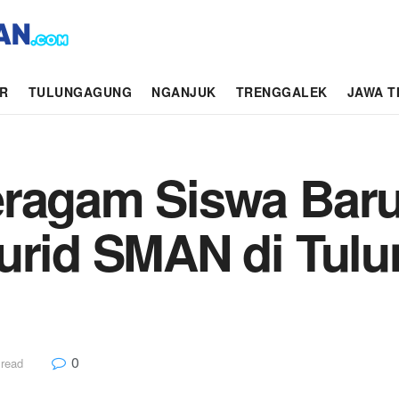
AR
TULUNGAGUNG
NGANJUK
TRENGGALEK
JAWA T
ragam Siswa Baru 
Murid SMAN di Tul
0
 read