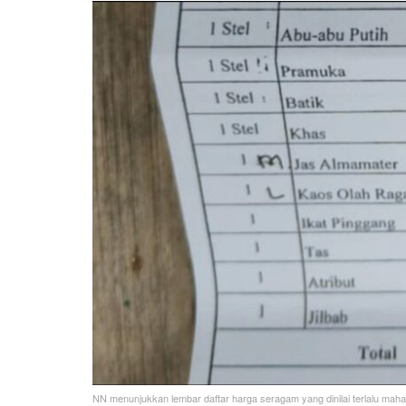
NN menunjukkan lembar daftar harga seragam yang dinilai terlalu maha