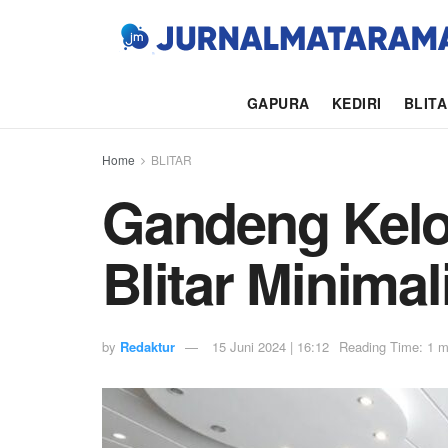
GAPURA
KEDIRI
BLIT
Home
BLITAR
Gandeng Kelo
Blitar Minima
by
Redaktur
15 Juni 2024 | 16:12
Reading Time: 1 m