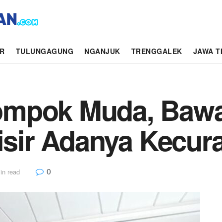
AR
TULUNGAGUNG
NGANJUK
TRENGGALEK
JAWA T
mpok Muda, Bawa
lisir Adanya Kecur
0
in read