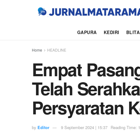
GAPURA
KEDIRI
BLIT
Home
HEADLINE
Empat Pasang
Telah Serahk
Persyaratan 
by
Editor
9 September 2024 | 15:37
Reading Time: 1