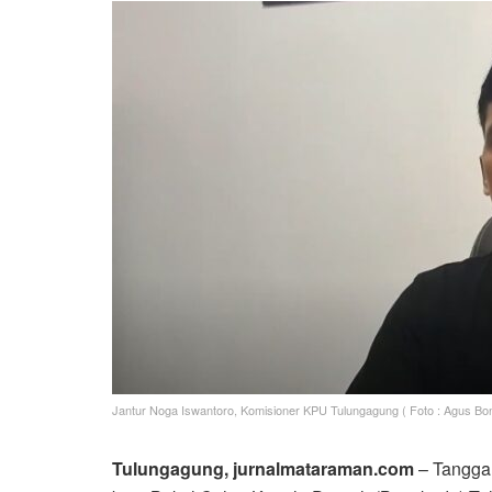
Jantur Noga Iswantoro, Komisioner KPU Tulungagung ( Foto : Agus Bo
Tulungagung, jurnalmataraman.com
– Tangga