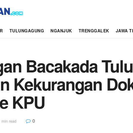
AR
TULUNGAGUNG
NGANJUK
TRENGGALEK
JAWA T
an Bacakada Tul
an Kekurangan D
Ke KPU
0
 min read