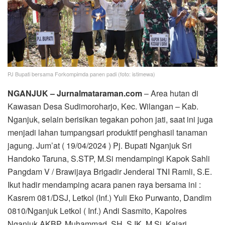
PJ Bupati bersama Forkompimda panen padi (foto: istimewa)
NGANJUK – Jurnalmataraman.com
– Area hutan di
Kawasan Desa Sudimoroharjo, Kec. Wilangan – Kab.
Nganjuk, selain berisikan tegakan pohon jati, saat ini juga
menjadi lahan tumpangsari produktif penghasil tanaman
jagung. Jum’at ( 19/04/2024 ) Pj. Bupati Nganjuk Sri
Handoko Taruna, S.STP, M.Si mendampingi Kapok Sahli
Pangdam V / Brawijaya Brigadir Jenderal TNI Ramli, S.E.
Ikut hadir mendamping acara panen raya bersama ini :
Kasrem 081/DSJ, Letkol (Inf.) Yuli Eko Purwanto, Dandim
0810/Nganjuk Letkol ( Inf.) Andi Sasmito, Kapolres
Nganjuk AKBP. Muhammad, SH, S.IK, M.Si, Kajari