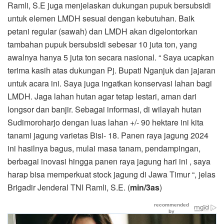
Ramli, S.E juga menjelaskan dukungan pupuk bersubsidi
untuk elemen LMDH sesuai dengan kebutuhan. Baik
petani regular (sawah) dan LMDH akan digelontorkan
tambahan pupuk bersubsidi sebesar 10 juta ton, yang
awalnya hanya 5 juta ton secara nasional. “ Saya ucapkan
terima kasih atas dukungan Pj. Bupati Nganjuk dan jajaran
untuk acara ini. Saya juga ingatkan konservasi lahan bagi
LMDH. Jaga lahan hutan agar tetap lestari, aman dari
longsor dan banjir. Sebagai informasi, di wilayah hutan
Sudimoroharjo dengan luas lahan +/- 90 hektare ini kita
tanami jagung varietas Bisi- 18. Panen raya jagung 2024
ini hasilnya bagus, mulai masa tanam, pendampingan,
berbagai inovasi hingga panen raya jagung hari ini , saya
harap bisa memperkuat stock jagung di Jawa Timur “, jelas
Brigadir Jenderal TNI Ramli, S.E. (
min/3as
)