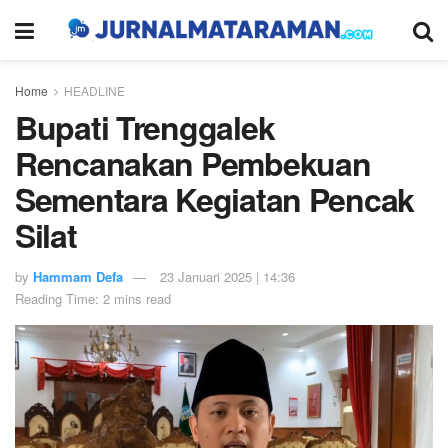
Home
HEADLINE
Bupati Trenggalek
Rencanakan Pembekuan
Sementara Kegiatan Pencak
Silat
by
Hammam Defa
23 Januari 2025 | 14:36
Reading Time: 2 mins read