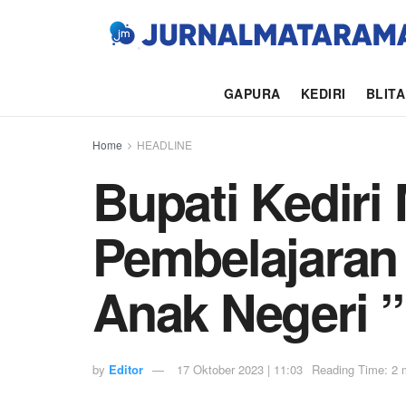
GAPURA
KEDIRI
BLIT
Home
HEADLINE
Bupati Kediri
Pembelajaran
Anak Negeri 
by
Editor
17 Oktober 2023 | 11:03
Reading Time: 2 