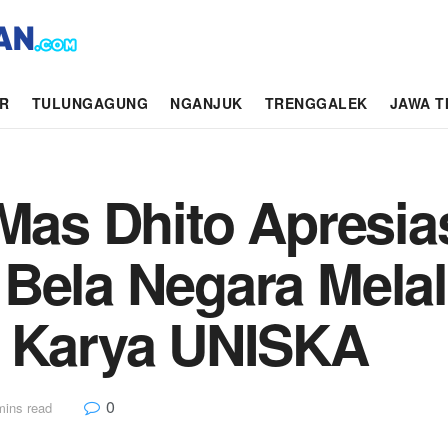
AR
TULUNGAGUNG
NGANJUK
TRENGGALEK
JAWA T
 Mas Dhito Apresia
 Bela Negara Mela
” Karya UNISKA
0
mins read