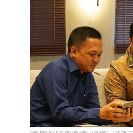
Bupati Kediri Mas Dhito Mencoba Game " Anak Negeri " (Foto: Prokopi