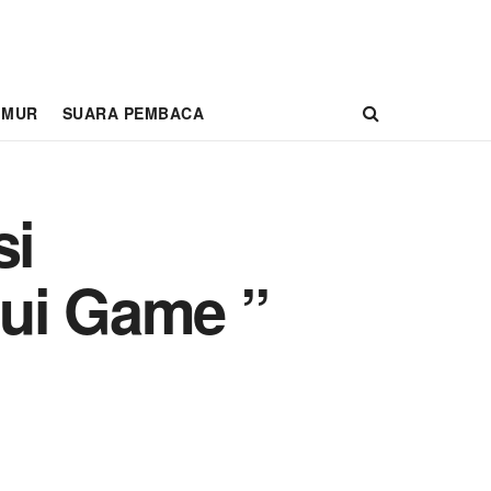
IMUR
SUARA PEMBACA
si
lui Game ”