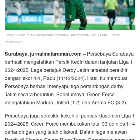
Flavio " Ucok " Silva melakukan selebrasi usai mencetak gol. ( Foto : Official
Persebaya )
Surabaya, jurnalmataraman.com –
Persebaya Surabaya
berhasil mengalahkan Persik Kediri dalam lanjutan Liga 1
2024/2025. Laga bertajuk Derby Jatim tersebut berakhir
dengan skor 4-1, Rabu (11/12/2024). Hasil itu membuat
Persebaya berhasil menyapu tiga pertandingan derby
Jatim secara beruntun. Sebelumnya, Green Force
mengalahkan Madura United (1-2) dan Arema FC (3-2).
Persebaya juga semakin kokoh di puncak klasemen Liga 1
2024/2025. Green Force membukukan total 33 poin dari 14
pertandingan yang telah dilakoni. Dalam laga melawan
Persik di Stadion Gelora Bung Tomo, Persebaya langsung