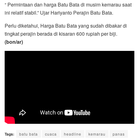
“ Permintaan dan harga Batu Bata di musim kemarau saat
ini relatif stabil.” Ujar Hariyanto Perajin Batu Bata.
Perlu diketahui, Harga Batu Bata yang sudah dibakar di
tingkat perajin berada di kisaran 600 rupiah per biji.
(bon/ar)
Tags:
batu bata
cuaca
headline
kemarau
panas