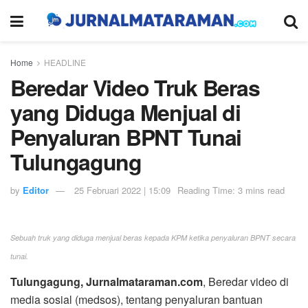
Home
HEADLINE
Beredar Video Truk Beras
yang Diduga Menjual di
Penyaluran BPNT Tunai
Tulungagung
by
Editor
25 Februari 2022 | 15:09
Reading Time: 3 mins read
Sebuah truk yang diduga menjual beras kepada KPM ketika penyaluran BPNT secara
tunai.
Tulungagung, Jurnalmataraman.com
, Beredar video di
media sosial (medsos), tentang penyaluran bantuan