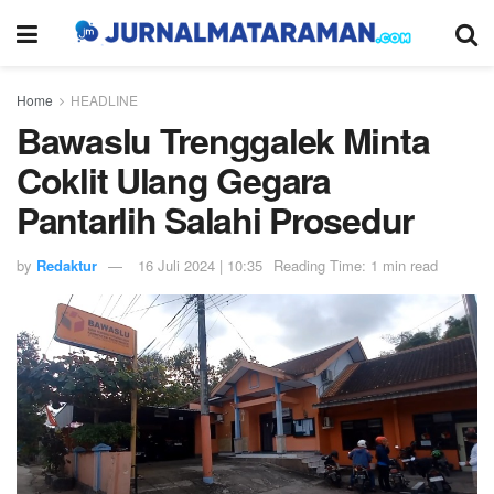
Home
HEADLINE
Bawaslu Trenggalek Minta
Coklit Ulang Gegara
Pantarlih Salahi Prosedur
by
Redaktur
16 Juli 2024 | 10:35
Reading Time: 1 min read