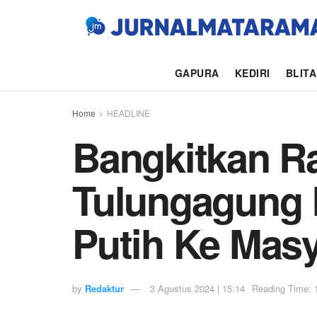
GAPURA
KEDIRI
BLIT
Home
HEADLINE
Bangkitkan R
Tulungagung 
Putih Ke Masy
by
Redaktur
3 Agustus 2024 | 15:14
Reading Time: 