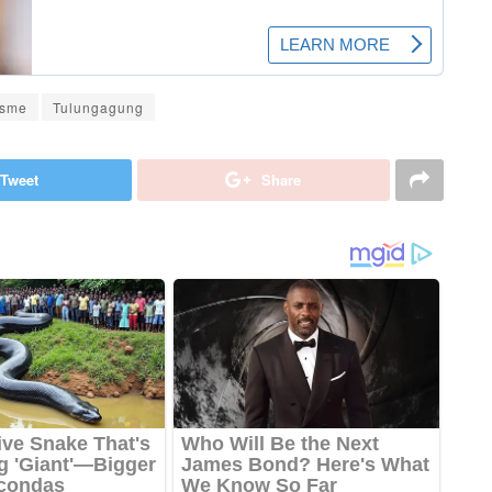
isme
Tulungagung
Tweet
Share