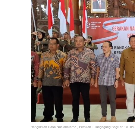
Bangkitkan Rasa Nasionalisme , Pemkab Tulungagung Bagikan 10 Ribu 