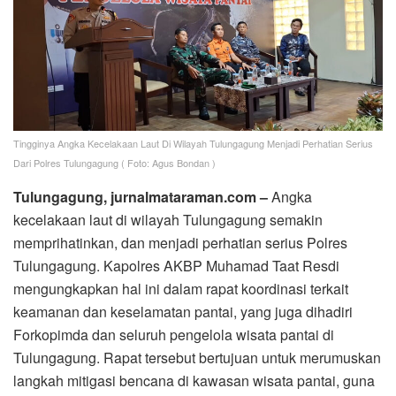
Tingginya Angka Kecelakaan Laut Di Wilayah Tulungagung Menjadi Perhatian Serius
Dari Polres Tulungagung ( Foto: Agus Bondan )
Tulungagung, jurnalmataraman.com –
Angka
kecelakaan laut di wilayah Tulungagung semakin
memprihatinkan, dan menjadi perhatian serius Polres
Tulungagung. Kapolres AKBP Muhamad Taat Resdi
mengungkapkan hal ini dalam rapat koordinasi terkait
keamanan dan keselamatan pantai, yang juga dihadiri
Forkopimda dan seluruh pengelola wisata pantai di
Tulungagung. Rapat tersebut bertujuan untuk merumuskan
langkah mitigasi bencana di kawasan wisata pantai, guna