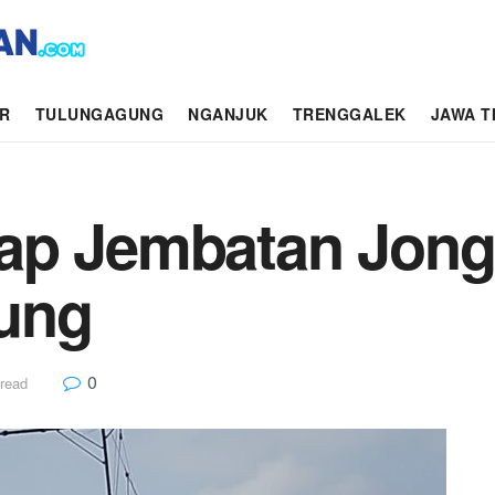
AR
TULUNGAGUNG
NGANJUK
TRENGGALEK
JAWA T
ap Jembatan Jongb
ung
0
 read