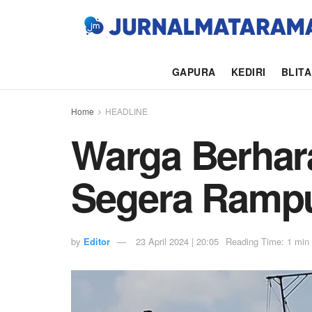
GAPURA
KEDIRI
BLIT
Home
HEADLINE
Warga Berhar
Segera Ramp
by
Editor
23 April 2024 | 20:05
Reading Time: 1 min