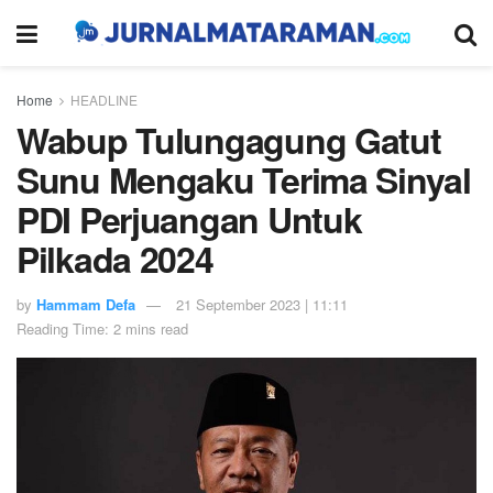
Home
HEADLINE
Wabup Tulungagung Gatut
Sunu Mengaku Terima Sinyal
PDI Perjuangan Untuk
Pilkada 2024
by
Hammam Defa
21 September 2023 | 11:11
Reading Time: 2 mins read