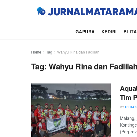
GAPURA
KEDIRI
BLIT
Home
Tag
Wahyu Rina dan Fadlilah
Tag:
Wahyu Rina dan Fadlila
Aqua
Tim P
BY
REDAK
Malang, 
Kontinge
(Porprov