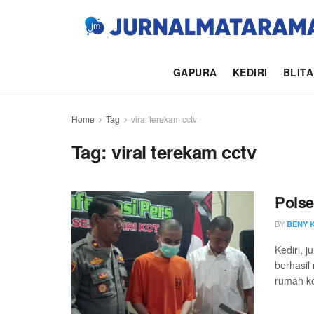
GAPURA
KEDIRI
BLIT
Home
Tag
viral terekam cctv
Tag:
viral terekam cctv
Polse
BY
BENY 
Kediri, 
berhasil
rumah ko