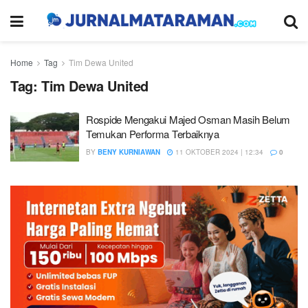
Home
Tag
Tim Dewa United
Tag:
Tim Dewa United
Rospide Mengakui Majed Osman Masih Belum
Temukan Performa Terbaiknya
BY
BENY KURNIAWAN
11 OKTOBER 2024 | 12:34
0