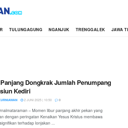
AR
TULUNGAGUNG
NGANJUK
TRENGGALEK
JAWA T
r Panjang Dongkrak Jumlah Penumpang
asiun Kediri
2 JUNI 2025 | 10:50
KURNIAWAN
0
jurnalmataraman – Momen libur panjang akhir pekan yang
tan dengan peringatan Kenaikan Yesus Kristus membawa
ignifikan terhadap lonjakan ...