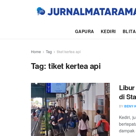
GAPURA
KEDIRI
BLIT
Home
Tag
tiket kertea api
Tag:
tiket kertea api
Libu
di St
BY
BENY 
Kediri, 
bertepa
dampak s