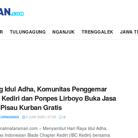
AR
TULUNGAGUNG
NGANJUK
TRENGGALEK
JAWA T
g Idul Adha, Komunitas Penggemar
 Kediri dan Ponpes Lirboyo Buka Jasa
Pisau Kurban Gratis
4 JUNI 2025 | 07:05
KURNIAWAN
0
urnalmataraman.com – Menyambut Hari Raya Idul Adha,
s Indonesian Blade Chapter Kediri (IBC Kediri) bersama