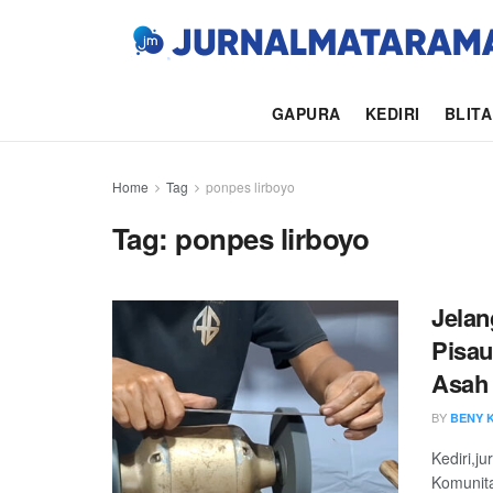
GAPURA
KEDIRI
BLIT
Home
Tag
ponpes lirboyo
Tag:
ponpes lirboyo
Jelan
Pisau
Asah 
BY
BENY 
Kediri,j
Komunita