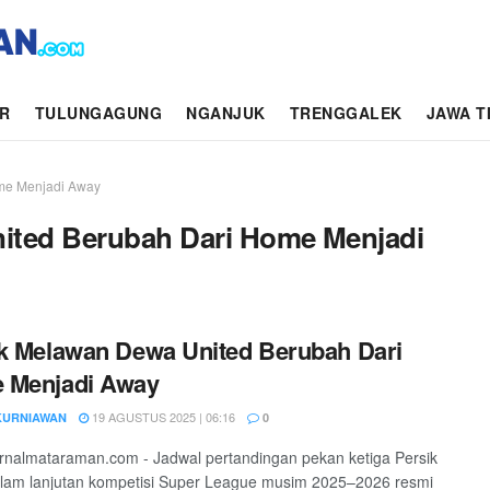
AR
TULUNGAGUNG
NGANJUK
TRENGGALEK
JAWA T
me Menjadi Away
ited Berubah Dari Home Menjadi
k Melawan Dewa United Berubah Dari
 Menjadi Away
19 AGUSTUS 2025 | 06:16
KURNIAWAN
0
jurnalmataraman.com - Jadwal pertandingan pekan ketiga Persik
alam lanjutan kompetisi Super League musim 2025–2026 resmi