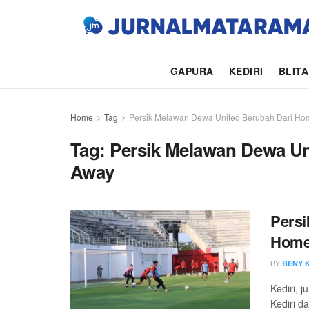
GAPURA
KEDIRI
BLIT
Home
Tag
Persik Melawan Dewa United Berubah Dari Ho
Tag:
Persik Melawan Dewa Un
Away
Persi
Home
BY
BENY 
Kediri, 
Kediri d