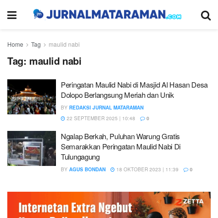
Home
Tag
maulid nabi
Tag:
maulid nabi
Peringatan Maulid Nabi di Masjid Al Hasan Desa
Dolopo Berlangsung Meriah dan Unik
BY
REDAKSI JURNAL MATARAMAN
22 SEPTEMBER 2025 | 10:48
0
Ngalap Berkah, Puluhan Warung Gratis
Semarakkan Peringatan Maulid Nabi Di
Tulungagung
BY
AGUS BONDAN
18 OKTOBER 2023 | 11:39
0