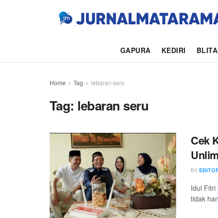
GAPURA
KEDIRI
BLIT
Home
Tag
lebaran seru
Tag:
lebaran seru
Cek K
Unlim
BY
EDITO
Idul Fit
tidak ha