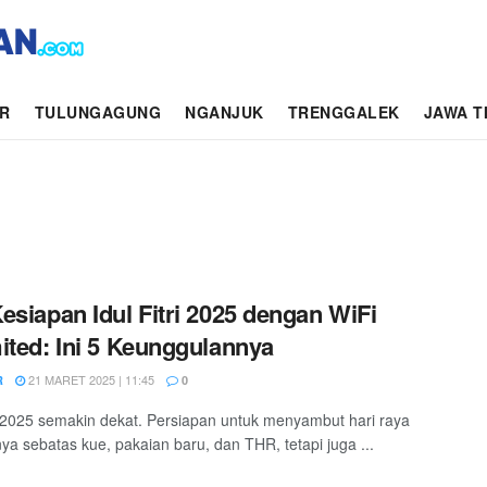
AR
TULUNGAGUNG
NGANJUK
TRENGGALEK
JAWA T
esiapan Idul Fitri 2025 dengan WiFi
ited: Ini 5 Keunggulannya
21 MARET 2025 | 11:45
R
0
ri 2025 semakin dekat. Persiapan untuk menyambut hari raya
nya sebatas kue, pakaian baru, dan THR, tetapi juga ...