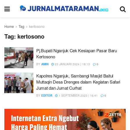
Home
Tag
kertosono
Tag:
kertosono
Pj.Bupati Nganjuk Cek Kesiapan Pasar Baru
Kertosono
BY
AMIN
23 JANUARI 2024 | 18:13
0
Kapolres Nganjuk, Sambangi Masjid Baitul
Muttaqin Desa Drenges dalam Kegiatan Safari
Jumat dan Jumat Curhat
BY
EDITOR
1 SEPTEMBER 2023 | 16:41
0