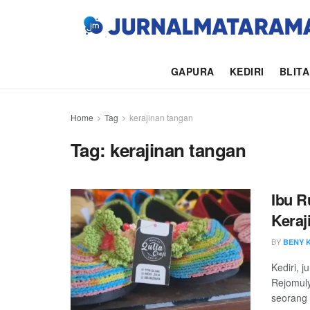
GAPURA
KEDIRI
BLIT
Home
Tag
kerajinan tangan
Tag:
kerajinan tangan
Ibu R
Keraj
BY
BENY 
Kediri, 
Rejomuly
seorang 