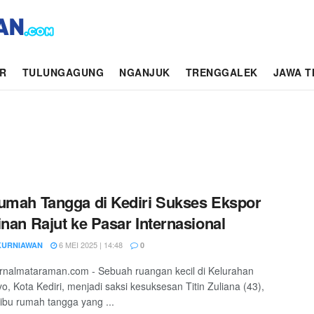
AR
TULUNGAGUNG
NGANJUK
TRENGGALEK
JAWA T
umah Tangga di Kediri Sukses Ekspor
inan Rajut ke Pasar Internasional
6 MEI 2025 | 14:48
KURNIAWAN
0
jurnalmataraman.com - Sebuah ruangan kecil di Kelurahan
o, Kota Kediri, menjadi saksi kesuksesan Titin Zuliana (43),
ibu rumah tangga yang ...