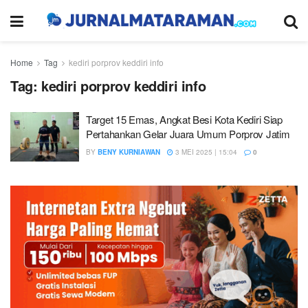
Home
Tag
kediri porprov keddiri info
Tag:
kediri porprov keddiri info
Target 15 Emas, Angkat Besi Kota Kediri Siap
Pertahankan Gelar Juara Umum Porprov Jatim
BY
BENY KURNIAWAN
3 MEI 2025 | 15:04
0