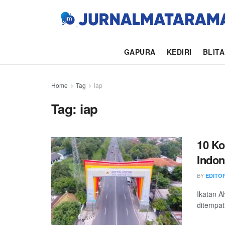
GAPURA
KEDIRI
BLIT
Home
Tag
iap
Tag:
iap
10 Ko
Indon
BY
EDITO
Ikatan A
ditempat