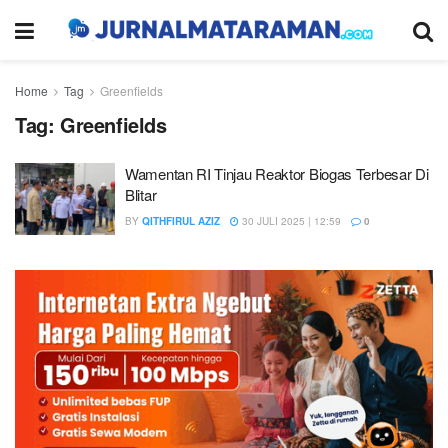
Home
Tag
Greenfields
Tag:
Greenfields
Wamentan RI Tinjau Reaktor Biogas Terbesar Di
Blitar
BY
QITHFIRUL AZIZ
30 JULI 2025 | 12:59
0