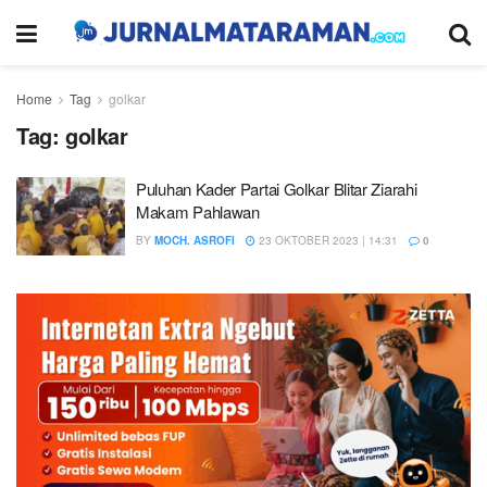
Home
Tag
golkar
Tag:
golkar
Puluhan Kader Partai Golkar Blitar Ziarahi
Makam Pahlawan
BY
MOCH. ASROFI
23 OKTOBER 2023 | 14:31
0