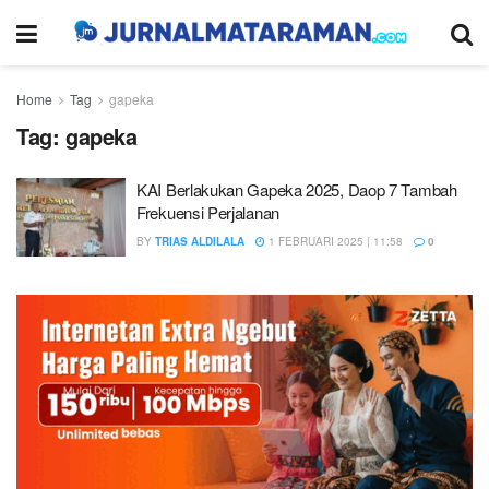
Home
Tag
gapeka
Tag:
gapeka
KAI Berlakukan Gapeka 2025, Daop 7 Tambah
Frekuensi Perjalanan
BY
TRIAS ALDILALA
1 FEBRUARI 2025 | 11:58
0