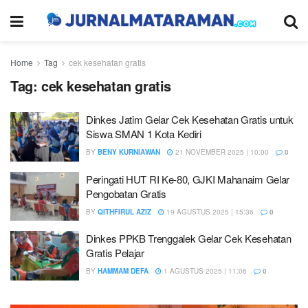
Home
Tag
cek kesehatan gratis
Tag:
cek kesehatan gratis
Dinkes Jatim Gelar Cek Kesehatan Gratis untuk
Siswa SMAN 1 Kota Kediri
BY
BENY KURNIAWAN
21 NOVEMBER 2025 | 10:00
0
Peringati HUT RI Ke-80, GJKI Mahanaim Gelar
Pengobatan Gratis
BY
QITHFIRUL AZIZ
19 AGUSTUS 2025 | 15:36
0
Dinkes PPKB Trenggalek Gelar Cek Kesehatan
Gratis Pelajar
BY
HAMMAM DEFA
1 AGUSTUS 2025 | 11:06
0