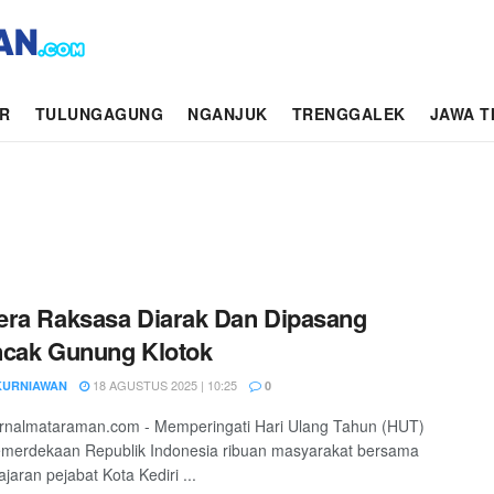
AR
TULUNGAGUNG
NGANJUK
TRENGGALEK
JAWA T
ra Raksasa Diarak Dan Dipasang
ncak Gunung Klotok
18 AGUSTUS 2025 | 10:25
KURNIAWAN
0
jurnalmataraman.com - Memperingati Hari Ulang Tahun (HUT)
emerdekaan Republik Indonesia ribuan masyarakat bersama
ajaran pejabat Kota Kediri ...