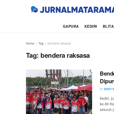
GAPURA
KEDIRI
BLIT
Home
Tag
bendera raksasa
Tag:
bendera raksasa
Bende
Dipu
BY
BENY 
Kediri, 
ke-80 K
seluruh j