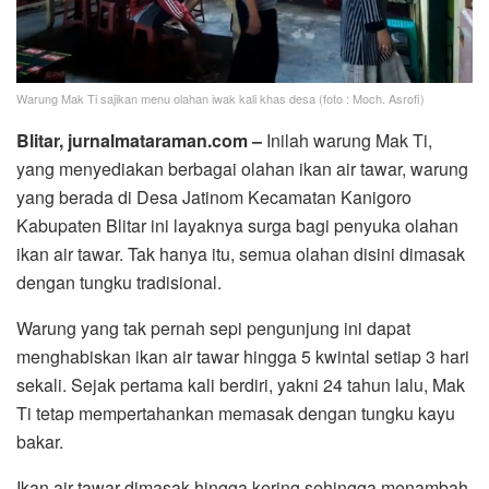
Warung Mak Ti sajikan menu olahan iwak kali khas desa (foto : Moch. Asrofi)
Blitar, jurnalmataraman.com –
Inilah warung Mak Ti,
yang menyediakan berbagai olahan ikan air tawar, warung
yang berada di Desa Jatinom Kecamatan Kanigoro
Kabupaten Blitar ini layaknya surga bagi penyuka olahan
ikan air tawar. Tak hanya itu, semua olahan disini dimasak
dengan tungku tradisional.
Warung yang tak pernah sepi pengunjung ini dapat
menghabiskan ikan air tawar hingga 5 kwintal setiap 3 hari
sekali. Sejak pertama kali berdiri, yakni 24 tahun lalu, Mak
Ti tetap mempertahankan memasak dengan tungku kayu
bakar.
Ikan air tawar dimasak hingga kering sehingga menambah