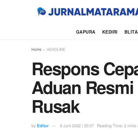
GAPURA
KEDIRI
BLIT
Home
HEADLINE
Respons Cepa
Aduan Resmi 
Rusak
by
Editor
9 Juni 2022 | 20:07
Reading Time: 2 mins 