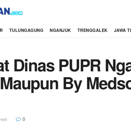
AR
TULUNGAGUNG
NGANJUK
TRENGGALEK
JAWA T
t Dinas PUPR Nga
Maupun By Medsos
0
read