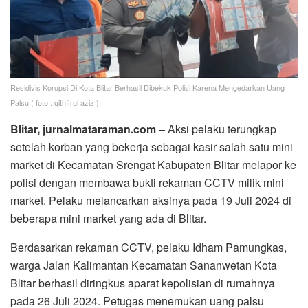
Residivis Korupsi Di Kota Blitar Berhasil Dibekuk Polisi Karena Mengedarkan Uang
Palsu ( foto : qithfirul aziz )
Blitar, jurnalmataraman.com
–
Aksi pelaku terungkap
setelah korban yang bekerja sebagai kasir salah satu mini
market di Kecamatan Srengat Kabupaten Blitar melapor ke
polisi dengan membawa bukti rekaman CCTV milik mini
market. Pelaku melancarkan aksinya pada 19 Juli 2024 di
beberapa mini market yang ada di Blitar.
Berdasarkan rekaman CCTV, pelaku Idham Pamungkas,
warga Jalan Kalimantan Kecamatan Sananwetan Kota
Blitar berhasil diringkus aparat kepolisian di rumahnya
pada 26 Juli 2024. Petugas menemukan uang palsu