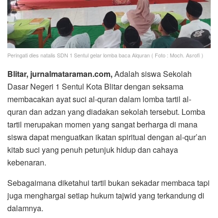
Peringati dies natalis SDN 1 Sentul gelar lomba baca Alquran ( Foto : Moch. Asrofi )
Blitar, jurnalmataraman.com,
Adalah siswa Sekolah
Dasar Negeri 1 Sentul Kota Blitar dengan seksama
membacakan ayat suci al-quran dalam lomba tartil al-
quran dan adzan yang diadakan sekolah tersebut. Lomba
tartil merupakan momen yang sangat berharga di mana
siswa dapat menguatkan ikatan spiritual dengan al-qur’an
kitab suci yang penuh petunjuk hidup dan cahaya
kebenaran.
Sebagaimana diketahui tartil bukan sekadar membaca tapi
juga menghargai setiap hukum tajwid yang terkandung di
dalamnya.