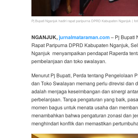
Pj Bupati Nganjuk hadiri rapat paripurna DPRD Kabupaten Nganjuk ( foto
NGANJUK,
jurnalmataraman.com
– Pj Bupati 
Rapat Paripurna DPRD Kabupaten Nganjuk, Sela
Nganjuk menyampaikan pendapat Raperda tenta
pembelanjaan dan toko swalayan.
Menurut Pj Bupati, Perda tentang Pengelolaan 
dan Toko Swalayan memang perlu direvisi dan d
adalah menjaga keseimbangan dan sinergi antar
perbelanjaan. Tanpa pengaturan yang baik, pasar
momen bagus untuk menata usaha dan membangu
menambahkan bahwa pengaturan zonasi dan jeni
menghindari konflik dan memastikan pertumbuhan