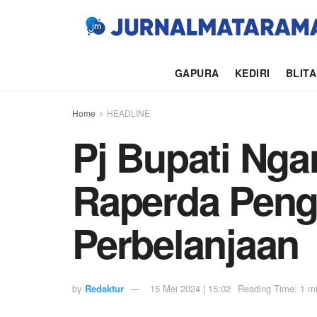
GAPURA
KEDIRI
BLIT
Home
HEADLINE
Pj Bupati Ng
Raperda Peng
Perbelanjaan
by
Redaktur
15 Mei 2024 | 15:02
Reading Time: 1 mi