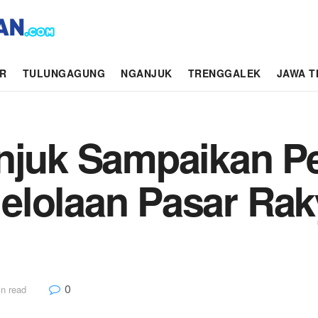
AR
TULUNGAGUNG
NGANJUK
TRENGGALEK
JAWA T
anjuk Sampaikan P
elolaan Pasar Rak
0
n read